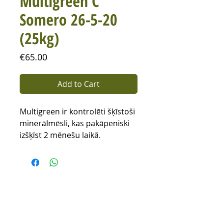
Multigreen C
Somero 26-5-20
(25kg)
Price
€65.00
Add to Cart
Multigreen ir kontrolēti šķīstoši
minerālmēsli, kas pakāpeniski
izšķīst 2 mēnešu laikā.
Izkaisīšanas norma 25-30g/m²
visu audzēšanas sezonu,
vislabāk pēc pļaušanas.
Nepieciešams laistīt sausos un
kartstos laikapstākļos.
Nelietojiet produktu, kad ir vai
ir iesējams sals. Pielietojams uz
info@stadam.lv