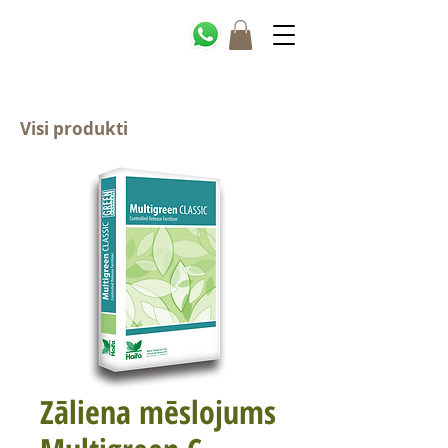
Visi produkti
Zāliena mēslojums