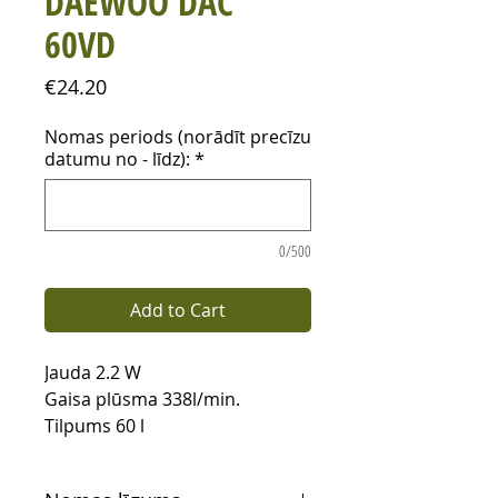
DAEWOO DAC
60VD
Price
€24.20
Nomas periods (norādīt precīzu
datumu no - līdz):
*
0/500
Add to Cart
Jauda 2.2 W
Gaisa plūsma 338l/min.
Tilpums 60 l
Maksimālais spiediens 8 bar
Izmēri: 660x330x630 mm