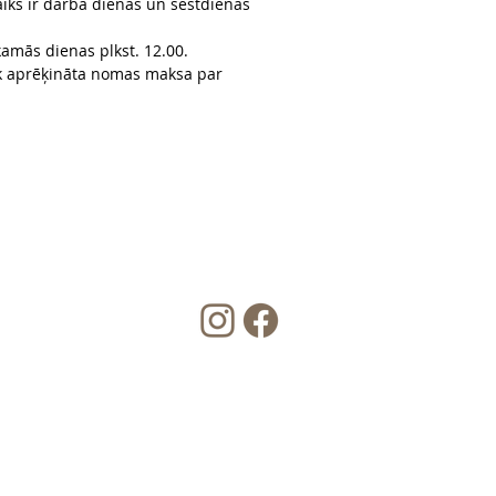
iks ir darba dienās un sestdienās
kamās dienas plkst. 12.00.
iek aprēķināta nomas maksa par