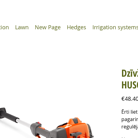
tion
Lawn
New Page
Hedges
Irrigation system
Dzīv
HUS
€48.4
Ērti li
pagari
regulē
Pateic