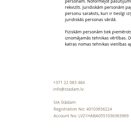
personām. Noformējot pasūtījum
rekvizīti. Juridiskām personām pa
personu saraksts, kuri ir tiesīgi
juridiskās personas vārdā.
Fiziskām personām tiek piemērots
iznomājamās tehnikas vērtības. 
katras nomas tehnikas vienības a
+371 22 083 484
info@stadam.lv
SIA Stādam
Registration No: 40103656224
Account No: LV21HABA0551036363969