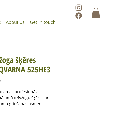
s
About us
Get in touch
žoga šķēres
QVARNA 525HE3
Price
0
etojamas profesionālas
nājumā dzīvžogu šķēres ar
jamu griešanas asmeni.
oties jaudai un regulējamam