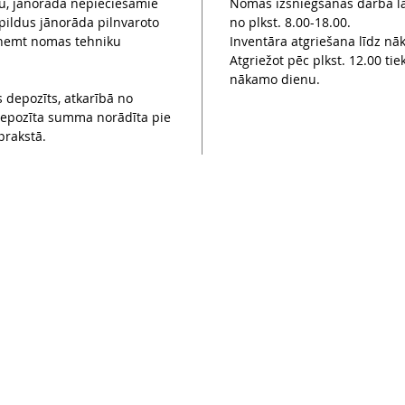
u, jānorāda nepieciešamie
Nomas izsniegšanas darba la
pildus jānorāda pilnvaroto
no plkst. 8.00-18.00.
 izņemt nomas tehniku
Inventāra atgriešana līdz nā
Atgriežot pēc plkst. 12.00 t
nākamo dienu.
 depozīts, atkarībā no
Depozīta summa norādīta pie
prakstā.