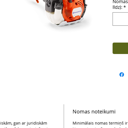
Nomas 
grieša
līdz):
*
ir tei
gan ze
nepiec
pacēlāj
Svars 6
Jauda 
Asmens
Zobu s
Cena p
Nomājo
PVN di
Fiziskā
drošīb
Nomas noteikumi
ziskām, gan ar juridiskām
Minimālais nomas termiņš i