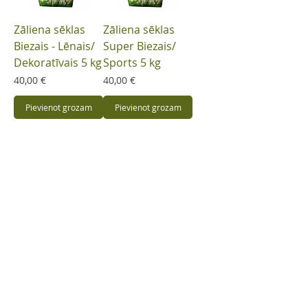
Zāliena sēklas
Zāliena sēklas
Biezais - Lēnais/
Super Biezais/
Dekoratīvais 5 kg
Sports 5 kg
Cena
Cena
40,00 €
40,00 €
Pievienot grozam
Pievienot grozam
info@stadam.lv
+371 22 083 484
SIA Stādam