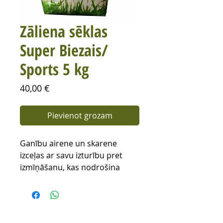
Zāliena sēklas
Super Biezais/
Sports 5 kg
Cena
40,00 €
Pievienot grozam
Ganību airene un skarene
izceļas ar savu izturību pret
izmīņāšanu, kas nodrošina
zāliena ilgāku kalpošanu to
intensīvi izmantojot. Īpaši
piemeklēta Ganību airenes
šķirne nodrošina ātru zāliena