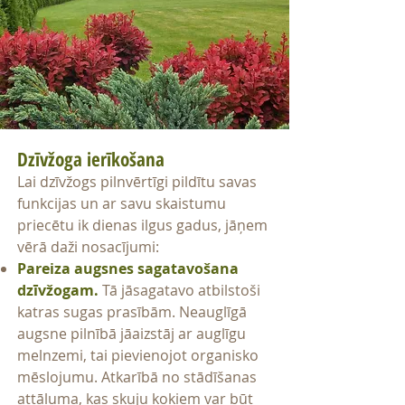
Dzīvžoga ierīkošana
Lai dzīvžogs pilnvērtīgi pildītu savas
funkcijas un ar savu skaistumu
priecētu ik dienas ilgus gadus, jāņem
vērā daži nosacījumi:
Pareiza augsnes sagatavošana
dzīvžogam.
Tā jāsagatavo atbilstoši
katras sugas prasībām. Neauglīgā
augsne pilnībā jāaizstāj ar auglīgu
melnzemi, tai pievienojot organisko
mēslojumu. Atkarībā no stādīšanas
attāluma, kas skuju kokiem var būt