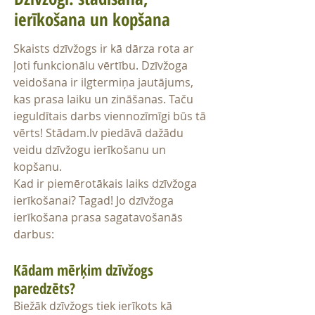
ierīkošana un kopšana
Skaists dzīvžogs ir kā dārza rota ar
ļoti funkcionālu vērtību. Dzīvžoga
veidošana ir ilgtermiņa jautājums,
kas prasa laiku un zināšanas. Taču
ieguldītais darbs viennozīmīgi būs tā
vērts! Stādam.lv piedāvā dažādu
veidu dzīvžogu ierīkošanu un
kopšanu.
Kad ir piemērotākais laiks dzīvžoga
ierīkošanai? Tagad! Jo dzīvžoga
ierīkošana prasa sagatavošanās
darbus:
Kādam mērķim dzīvžogs
paredzēts?
Biežāk dzīvžogs tiek ierīkots kā