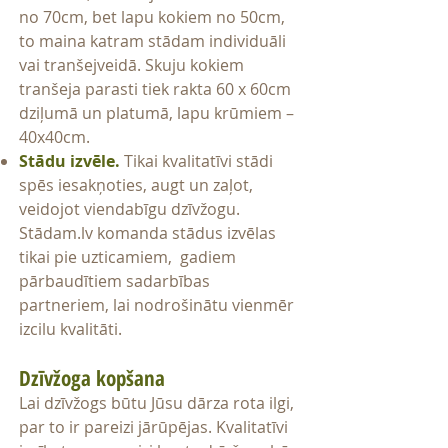
no 70cm, bet lapu kokiem no 50cm,
to maina katram stādam individuāli
vai tranšejveidā. Skuju kokiem
tranšeja parasti tiek rakta 60 x 60cm
dziļumā un platumā, lapu krūmiem –
40x40cm.
Stādu izvēle.
Tikai kvalitatīvi stādi
spēs iesakņoties, augt un zaļot,
veidojot viendabīgu dzīvžogu.
Stādam.lv komanda stādus izvēlas
tikai pie uzticamiem, gadiem
pārbaudītiem sadarbības
partneriem, lai nodrošinātu vienmēr
izcilu kvalitāti.
Dzīvžoga kopšana
Lai dzīvžogs būtu Jūsu dārza rota ilgi,
par to ir pareizi jārūpējas. Kvalitatīvi