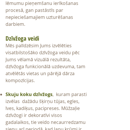
lēmumu pieņemšanu ierīkošanas
procesā, gan pastāstīs par
nepieciešamajiem uzturēšanas
darbiem.
Dzīvžoga veidi
Mēs palīdzēsim Jums izvēlēties
visatbilstošāko dzīvžoga ve
idu pēc
Jums vēlamā vizuālā rezultāta,
dzīvžoga funkcionālā uzdevuma, tam
atvēlētās vietas un pārējā dārza
kompozīcijas.
Skuju koku dzīvžogs
, kuram parasti
izvēlas dažādu šķirņu tūjas, egles,
ī
ves, kadiķus, pacipreses. Mūžzaļie
dzīvžogi ir dekoratīvi visos
gadalaikos, tie veido necaurredzamu
sienu arī periodā, kad lapu krūmi ir