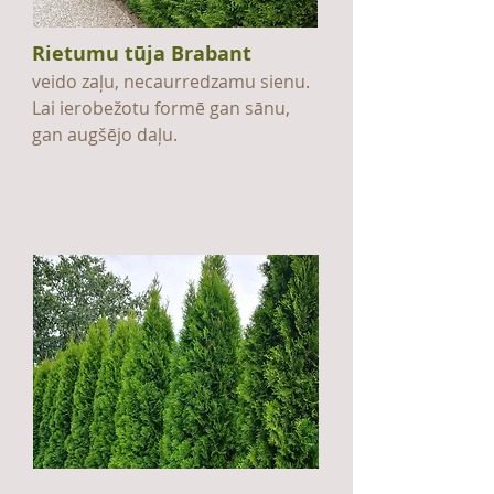
Rietumu tūja Brabant
veido zaļu, necaurredzamu sienu.
Lai ierobežotu formē gan sānu,
gan augšējo daļu.