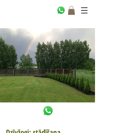
Dzīvžogi: stādīšana,