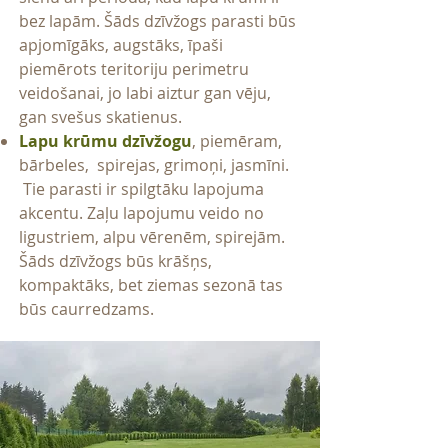
bez lapām. Šāds dzīvžogs parasti būs
apjomīgāks, augstāks, īpaši
piemērots teritoriju perimetru
veidošanai, jo labi aiztur gan vēju,
gan svešus skatienus.
Lapu krūmu dzīvžogu
, piemēram,
bārbeles, spirejas, grimoņi, jasmīni.
Tie parasti ir spilgtāku lapojuma
akcentu. Zaļu lapojumu veido no
ligustriem, alpu vērenēm, spirejām.
Šāds dzīvžogs būs krāšņs,
kompaktāks, bet ziemas sezonā tas
būs caurredzams.