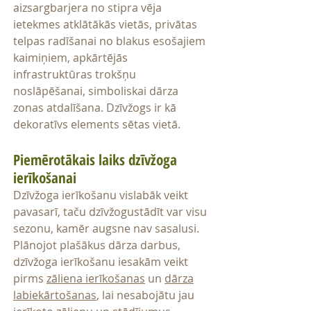
aizsargbarjera no stipra vēja
ietekmes atklātākās vietās, privātas
telpas radīšanai no blakus esošajiem
kaimiņiem, apkārtējās
infrastruktūras trokšņu
noslāpēšanai, simboliskai dārza
zonas atdalīšana. Dzīvžogs ir kā
dekoratīvs elements sētas vietā.
Piemērotākais laiks dzīvžoga
ierīkošanai
Dzīvžoga ierīkošanu vislabāk veikt
pavasarī, taču dzīvžogustādīt var visu
sezonu, kamēr augsne nav sasalusi.
Plānojot plašākus dārza darbus,
dzīvžoga ierīkošanu iesakām veikt
pirms
zāliena ierīkošanas
un
dārza
labiekārtošanas
, lai nesabojātu jau