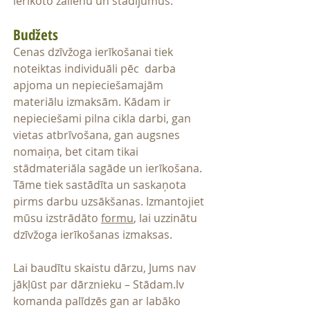
ierīkoto zālienu un stādījumus.
Budžets
Cenas dzīvžoga ierīkošanai tiek
noteiktas individuāli pēc darba
apjoma un nepieciešamajām
materiālu izmaksām. Kādam ir
nepieciešami pilna cikla darbi, gan
vietas atbrīvošana, gan augsnes
nomaiņa, bet citam tikai
stādmateriāla sagāde un ierīkošana.
Tāme tiek sastādīta un saskaņota
pirms darbu uzsākšanas. Izmantojiet
mūsu izstrādāto
formu
, lai uzzinātu
dzīvžoga ierīkošanas izmaksas.
Lai baudītu skaistu dārzu, Jums nav
jākļūst par dārznieku – Stādam.lv
komanda palīdzēs gan ar labāko