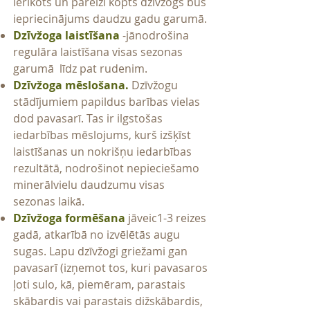
ierīkots un pareizi kopts dzīvžogs būs
iepriecinājums daudzu gadu garumā.
Dzīvžoga lai
stīšana
-jānodrošina
regulāra laistīšana visas sezonas
garumā līdz pat rudenim.
Dzīvžoga mēslošana.
Dzīvžogu
stādījumiem papildus barības vielas
dod pavasarī. Tas ir ilgstošas
iedarbības mēslojums, kurš izšķīst
laistīšanas un nokrišņu iedarbības
rezultātā, nodrošinot nepieciešamo
minerālvielu daudzumu visas
sezonas laikā.
Dzīvžoga formēšana
jāveic1-3 reizes
gadā, atkarībā no izvēlētās augu
sugas. Lapu dzīvžogi griežami gan
pavasarī (izņemot tos, kuri pavasaros
ļoti sulo, kā, piemēram, parastais
skābardis vai pa
rastais dižskābardis,