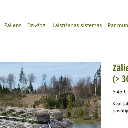
Zāliens
Dzīvžogi
Laistīšanas sistēmas
Par mu
Zāli
(> 3
5,45 €
Kvalita
pasūtī
Paklāj