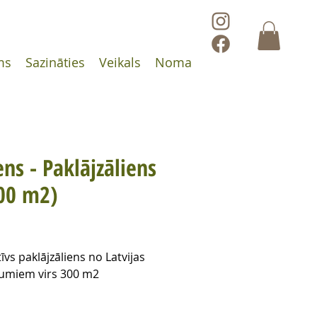
ms
Sazināties
Veikals
Noma
ens - Paklājzāliens
00 m2)
Cena
tīvs paklājzāliens no Latvijas
jumiem virs 300 m2
zāliena ruļļa parametri: