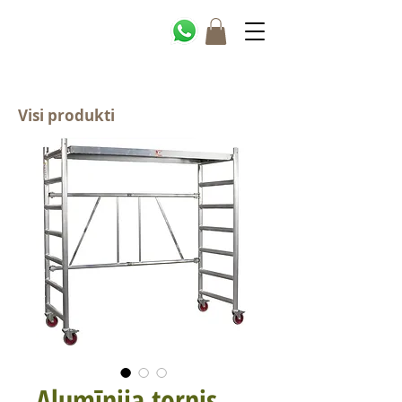
Visi produkti
Alumīnija tornis