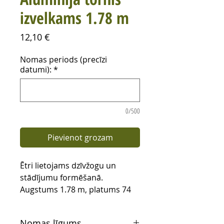
izvelkams 1.78 m
Cena
12,10 €
Nomas periods (precīzi
datumi):
*
0/500
Pievienot grozam
Ētri lietojams dzīvžogu un
stādījumu formēšanā.
Augstums 1.78 m, platums 74
cm, JUMBO 178 SK
Nomas līgums