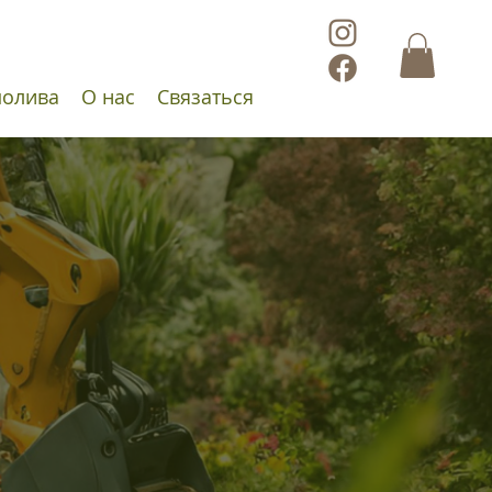
полива
О нас
Cвязаться