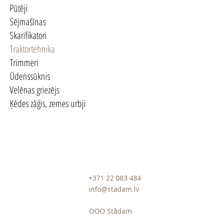
Pūtēji
Sējmašīnas
Skarifikatori
Traktortehnika
Trimmeri
Ūdenssūknis
Velēnas griezējs
Ķēdes zāģis, zemes urbji
+371 22 083 484
info@stadam.lv
ООО Stādam