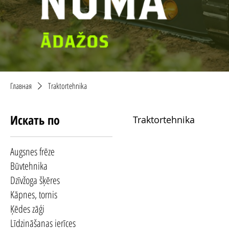
Главная
Traktortehnika
Искать по
Traktortehnika
Augsnes frēze
Būvtehnika
Dzīvžoga šķēres
Kāpnes, tornis
Ķēdes zāģi
Līdzināšanas ierīces